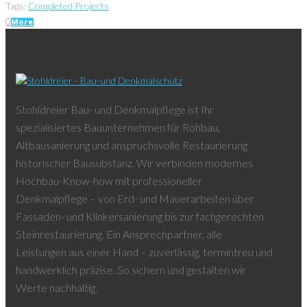
Tags:
Completed Projects
0
More
Stohldreier Bau- und Denkmalpflege ist Ihr
spezialisiertes Bauunternehmen für Rohbau,
Altbausanierung und anspruchsvolle Restaurierung
historischer Bausubstanz. Wir verbinden modernes
Hochbau-Know-how mit professioneller
Denkmalpflege – von Erd- und Mauerarbeiten über
Fassaden- und Klinkersanierung bis zur fachgerechten
Steinrestaurierung. Ein Ansprechpartner, alle
Leistungen aus einer Hand – zuverlässig, termintreu und
handwerklich präzise. So sichern und gestalten wir
Werte nachhaltig.