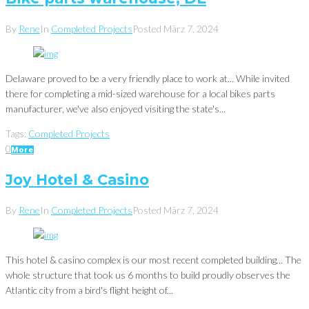
By
Rene
In
Completed Projects
Posted
März 7, 2024
Delaware proved to be a very friendly place to work at... While invited
there for completing a mid-sized warehouse for a local bikes parts
manufacturer, we've also enjoyed visiting the state's...
Tags:
Completed Projects
0
More
Joy Hotel & Casino
By
Rene
In
Completed Projects
Posted
März 7, 2024
This hotel & casino complex is our most recent completed building... The
whole structure that took us 6 months to build proudly observes the
Atlantic city from a bird's flight height of...